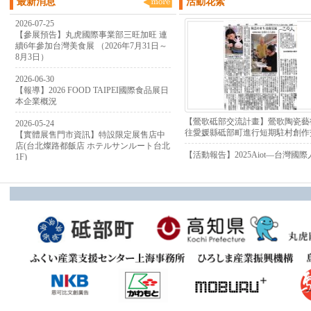
最新消息
活動花絮
2026-07-25
【參展預告】丸虎國際事業部三旺加旺 連
續6年參加台灣美食展 （2026年7月31日～
8月3日）
2026-06-30
【報導】2026 FOOD TAIPEI國際食品展日
本企業概況
【鶯歌砥部交流計畫】鶯歌陶瓷藝
2026-05-24
往愛媛縣砥部町進行短期駐村創作
【實體展售門市資訊】特設限定展售店中
店(台北燦路都飯店 ホテルサンルート台北
【活動報告】2025Aiot—台灣國
1F)
慧暨物聯網展圓滿成功
2026-04-27
【MOU簽署】丸虎國際顧問有限
【活動回顧｜感謝所有相遇的緣分】-第41
媛縣砥部町簽屬合作備忘錄
回砥部燒祭(2026年4月18日～4月19日）
【活動報告】高知縣YOSAKOI夜
2026-04-23
「TACYON」受邀參加「東興圳光
【媒體報導】愛媛縣砥部町與新北市鶯歌
後詩篇」閉幕系列活動
區 積極展開各項實質交流中
【活動報告】高知縣夜來祭舞團
「TACYON」受邀參加 大葉高島
祭舞蹈表演」，推廣高知縣觀光魅