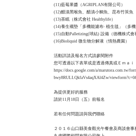
(11)藍莓果醬（AGRIPLAN有限公司）
(12)醋漬黑喉魚、醋漬小鯛魚、昆布竹筴魚
(13)茶眠（株式會社 Healthylife）
(14)養生襯墊「多機能濾布‧ 植生毯」（多機能
(15)自動Palletizing(球結) 設備（德機株式
(16)Bioliquid 微生物分解液（情熱農園）
活動詳請及報名方式請參閱​附件
​您可透過以下表單或是透過傳真或Ｅｍａｉ
https://docs.google.com/a/marutora.com.t
bwy8RULLQkfaVs4aqXAl4Zw/viewform?c=
為提供更好的服務
請於11月​18日（​五）前報名
若有任何問題請與我們聯絡
２０１６山口縣美食觀光午餐會及商談會​事
丸虎國際顧問有限公司敬上