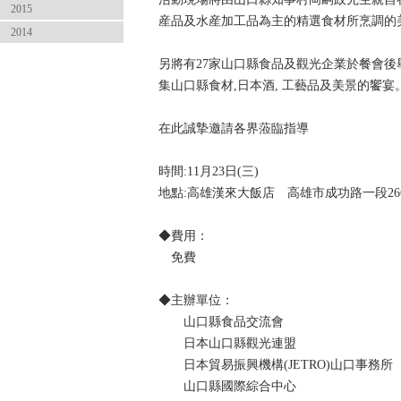
2015
産品及水産加工品為主的精選食材所烹調的美
2014
另將有27家山口縣食品及觀光企業於餐會後
​​集山口縣食材,日本酒, 工藝品及美景的
在此誠摯邀請各界蒞臨指導
​時間:11月23日(三)
地點:高雄漢來大飯店 高雄市成功路一段266
◆費用：
免費
◆主辦單位：
山口縣食品交流會
日本山口縣觀光連盟
日本貿易振興機構(JETRO)山口事務所
山口縣國際綜合中心