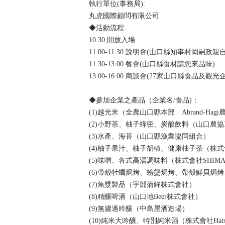
執行單位(事務局):
丸虎國際顧問有限公司
◆活動流程:
10:30 開放入場
11:00-11:30 說明會(山口縣知事村岡嗣政親
11:30-13:00 餐會(山口縣食材請您來品味)
13:00-16:00 商談會(27家山口縣食品及
◆參加企業之產品（企業名/食品)：
(1)越光米（全農山口縣本部 Abrand-Hag
(2)小野茶、柚子蜂密、炭酸飲料（山口農
(3)水產、海苔（山口縣漁業協同組合）
(4)柚子果汁、柚子胡椒、健康柚子茶（株
(5)味噌、各式高湯調味料（株式會社SHIMA
(6)帶殼牡蠣焗烤、螃蟹焗烤、帶殼鮮貝焗
(7)魚漿製品（宇部蒲鉾株式會社）
(8)精釀啤酒（山口地Beer株式會社）
(9)無濾過吟釀（中島屋酒造場）
(10)純米大吟釀、特別純米酒（株式會社Hatsu