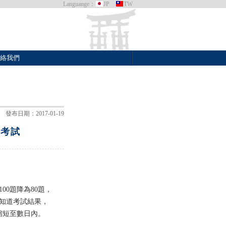
Languange：
JP
TW
絡我們
發布日期：2017-01-19
上考試
0題降為80題，
就知道考試結果，
縮短至數日內。