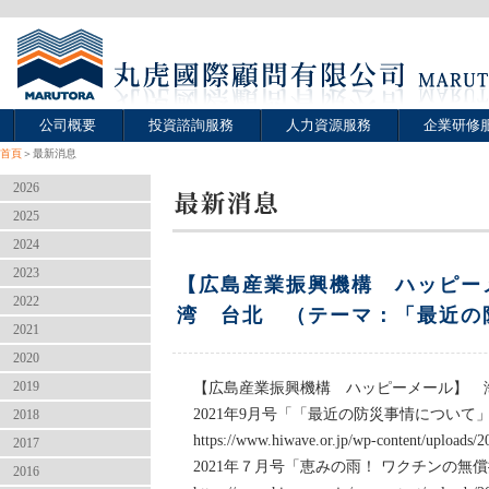
公司概要
投資諮詢服務
人力資源服務
企業研修
首頁
＞最新消息
2026
2025
2024
2023
【広島産業振興機構 ハッピーメ
2022
湾 台北 （テーマ：「最近の
2021
2020
2019
【広島産業振興機構 ハッピーメール】 
2021年9月号「「最近の防災事情について
2018
https://www.hiwave.or.jp/wp-content/upload
2017
2021年７月号「恵みの雨！ ワクチンの無
2016