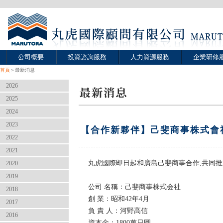
公司概要
投資諮詢服務
人力資源服務
企業研修
首頁
＞最新消息
2026
2025
2024
2023
【合作新夥伴】己斐商事株式會
2022
2021
丸虎國際即日起和廣島己斐商事合作,共同
2020
2019
公司 名稱：己斐商事株式会社
2018
創 業：昭和42年4月
2017
負 責 人：河野高信
2016
資本金：1800萬日圓