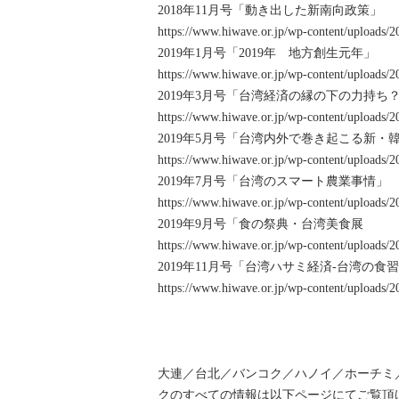
2018年11月号「動き出した新南向政策」
https://www.hiwave.or.jp/wp-content/uploads/2
2019年1月号「2019年 地方創生元年」
https://www.hiwave.or.jp/wp-content/uploads/2
2019年3月号「台湾経済の縁の下の力持
https://www.hiwave.or.jp/wp-content/uploads/2
2019年5月号「台湾内外で巻き起こる新・
https://www.hiwave.or.jp/wp-content/uploads/2
2019年7月号「台湾のスマート農業事情」
https://www.hiwave.or.jp/wp-content/uploads/2
2019年9月号「食の祭典・台湾美食展
https://www.hiwave.or.jp/wp-content/uploads/2
2019年11月号「台湾ハサミ経済-台湾の
https://www.hiwave.or.jp/wp-content/uploads/2
大連／台北／バンコク／ハノイ／ホーチミ
クのすべての情報は以下ページにてご覧頂