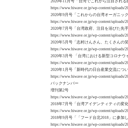
2020年11月号「台湾でこれから注目され
https://www.hiwave.or.jp/wp-content/uploads/2
2020年9月号「これからの台湾オーガニッ
https://www.hiwave.or.jp/wp-content/uploads/2
2020年7月号「台湾政府、注目を浴びた先
https://www.hiwave.or.jp/wp-content/uploads/2
2020年5月号「志村けんさん、たくさんの
https://www.hiwave.or.jp/wp-content/uploads/2
2020年3月号 「台湾における新型コロナ
https://www.hiwave.or.jp/wp-content/uploads/2
2020年1月号「新時代の日台産業交流につ
https://www.hiwave.or.jp/wp-content/uploads/2
バックナンバー
増刊第2号
https://www.hiwave.or.jp/wp-content/uploads/
2018年7月号「台湾アイデンティティの変
https://www.hiwave.or.jp/wp-content/uploads/2
2018年9月号「「フード台北2018」に参加
https://www.hiwave.or.jp/wp-content/uploads/2