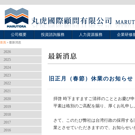
公司概要
投資諮詢服務
人力資源服務
企業研修
首頁
＞最新消息
2026
2025
2024
2023
旧正月（春節）休業のお知らせ
2022
2021
拝啓 時下ますますご清祥のこととお慶び
2020
平素は格別のご高配を賜り、厚くお礼申し
2019
2018
さて、このたび弊社は台湾行政の採用する
2017
業とさせていただきますので、お知らせい
2016