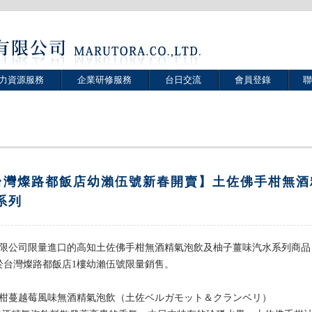
力資源服務
企業研修服務
台日交流
會員登錄
聯
台灣燦路都飯店幼瀨伍號新春開賣】土佐佛手柑無酒
系列
限公司限量進口的高知土佐佛手柑無酒精氣泡飲及柚子薑味汽水系列商品
起於台灣燦路都飯店1樓幼瀨伍號限量銷售。
柑蔓越莓風味無酒精氣泡飲（土佐ベルガモット＆クランベリ）