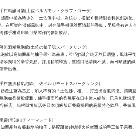
手柑精釀可樂(土佐ベルガモットクラフトコーラ)
本國產中極為稀少的「土佐佛手柑」為核心，搭配 6 種特製香料原創調配
 精釀可樂。在可樂的濃郁風味中，封存佛手柑優雅而清新的香氣，呈現帶有迷
將佛手柑運用於可樂製作的創新飲品。
鹽無酒精氣泡飲(土佐の柚子塩スパークリング)
氣泡飲以高知縣產的柚子果汁為基底，並巧妙融合純天然日晒鹽，風味平
增添獨特的辛香亮點。採用精製蜂蜜，整體口感清爽不膩，而日晒鹽的鹹
清新出色。
手柑無酒精氣泡飲(土佐ベルガモットスパークリング)
知縣產生薑為基底，加入稀有的「土佐佛手柑」，打造出香氣四溢、清爽
泡如香檳般優雅，佛手柑高雅的香氣更在口中迷人綻放。已為包括銀座 BVL
te、新大谷飯店、箱根凱悅飯店等日本頂級飯店餐廳採用的高級特色飲品，香氣風
果醬(高知柚子マーマレード)
高知縣產無農藥栽培的柚子，搭配甜菜砂糖慢火熬煮而成的手工柚子果醬