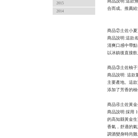
商品說明:這款
2015
合而成。推薦給
2014
商品②土佐小夏
商品說明:這款
清爽口感中帶點
以冰鎮後直接飲
商品③土佐柚子
商品說明: 這
主要產地。這款
添加了芳香的柚
商品④土佐黃金
商品說明:採用 
的高知縣黃金生
香氣，舒適的氣
調酒變身時尚雞