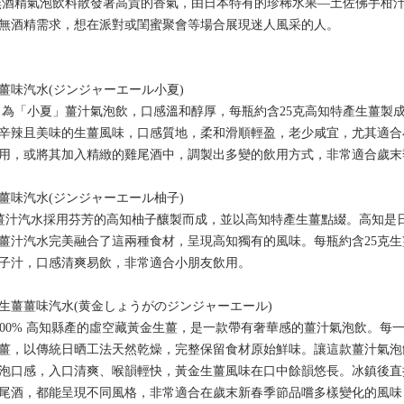
無酒精氣泡飲料散發著高貴的香氣，由日本特有的珍稀水果—土佐佛手柑
無酒精需求，想在派對或閨蜜聚會等場合展現迷人風采的人。
薑味汽水(ジンジャーエール小夏)
名為「小夏」薑汁氣泡飲，口感溫和醇厚，每瓶約含25克高知特產生薑製
辛辣且美味的生薑風味，口感質地，柔和滑順輕盈，老少咸宜，尤其適合
用，或將其加入精緻的雞尾酒中，調製出多變的飲用方式，非常適合歲末
薑味汽水(ジンジャーエール柚子)
款薑汁汽水採用芬芳的高知柚子釀製而成，並以高知特產生薑點綴。高知是
薑汁汽水完美融合了這兩種食材，呈現高知獨有的風味。每瓶約含25克
子汁，口感清爽易飲，非常適合小朋友飲用。
生薑薑味汽水(黄金しょうがのジンジャーエール)
100% 高知縣產的虛空藏黃金生薑，是一款帶有奢華感的薑汁氣泡飲。每一瓶
薑，以傳統日晒工法天然乾燥，完整保留食材原始鮮味。讓這款薑汁氣泡
泡口感，入口清爽、喉韻輕快，黃金生薑風味在口中餘韻悠長。冰鎮後直
尾酒，都能呈現不同風格，非常適合在歲末新春季節品嚐多樣變化的風味