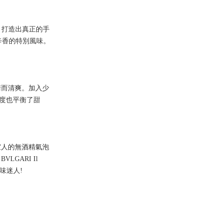
，打造出真正的手
人辛香的特別風味。
衡而清爽。加入少
度也平衡了甜
宜人的無酒精氣泡
GARI Il
味迷人!
。