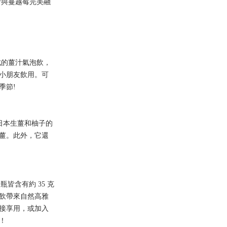
汁與蔓越莓完美融
成的薑汁氣泡飲，
小朋友飲用。可
季節!
日本生薑和柚子的
生薑。此外，它還
皆含有約 35 克
飲帶來自然高雅
接享用，或加入
！