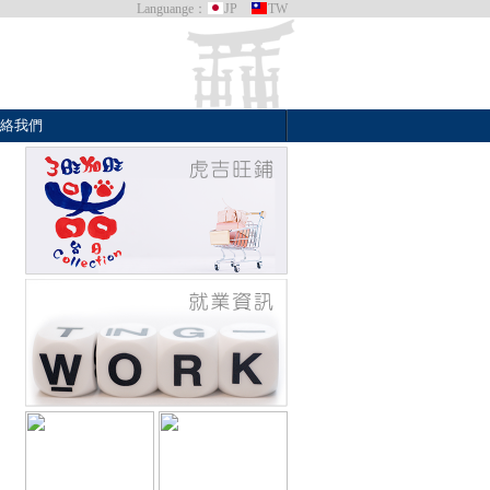
Languange：
JP
TW
絡我們