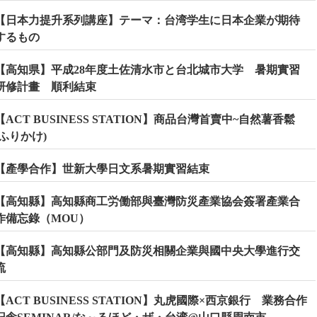
【日本力提升系列講座】テーマ：台湾学生に日本企業が期待
するもの
【高知県】平成28年度土佐清水市と台北城市大学 暑期實習
研修計畫 順利結束
【ACT BUSINESS STATION】商品台灣首賣中~自然薯香鬆
(ふりかけ)
【產學合作】世新大學日文系暑期實習結束
【高知縣】高知縣商工労働部與臺灣防災產業協会簽署產業合
作備忘錄（MOU）
【高知縣】高知縣公部門及防災相關企業與國中央大學進行交
流
【ACT BUSINESS STATION】丸虎國際×西京銀行 業務合作