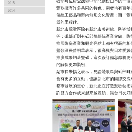
砥部町位於愛媛縣中部北接松山市的一個
2015
鶯歌擁有許多共同的特色，兩者均有百年
2014
傳統工藝品和縣內無形文化資產；而「鶯
景的里程碑。
新北市鶯歌區除有新北市美術館、陶瓷博
等；砥部町則有砥部燒傳統產業會館、陶
推展陶瓷產業和觀光亮點上都有很高的相
鶯歌區長曾明華表示，很高興與日本愛媛
推廣成果均甚豐碩，這次簽訂備忘錄將更
的關係更加緊密。
副市長朱惕之表示，見證鶯歌區與砥部町
會有更多的互動，也讓新北市的國際交流
都市發展的重心，新北正在打造鶯歌藝術
許雙方合作成果越來越豐碩，讓台日友好