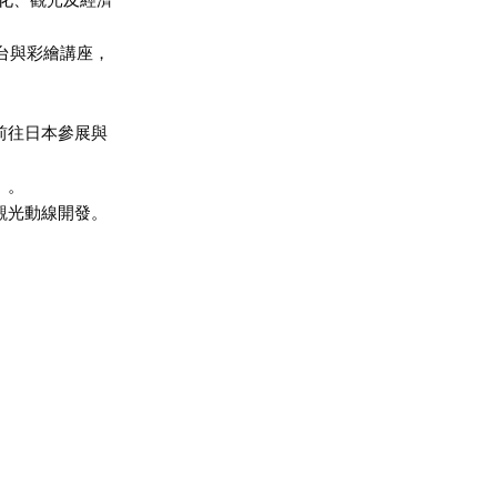
化、觀光及經濟
台與彩繪講座，
前往日本參展與
」。
觀光動線開發。