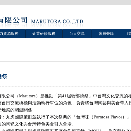
力資源服務
企業研修服務
台日交流
會員登錄
聯
焼祭
限公司（Marutora）是推動「第41屆砥部燒祭」中台灣文化交流
演台日交流橋樑與活動執行單位的角色，負責將台灣陶藝與美食帶入
部燒祭的關鍵關係
：丸虎國際策劃並執行了本次祭典的「台灣味（Formosa Flavor
區的陶瓷文化與台灣特色美食引入會場。