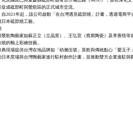
：丸虎國際已與愛媛縣砥部町簽署合作備忘錄（MOU），旨在深化文
並促成砥部町與鶯歌區的正式城市交流。
：自2021年起，該公司啟動「在台灣遇見砥部燒」計畫，透過電商平
廣日本砥部燒工藝。
動
排鶯歌陶藝家如蘇正立（立晶窯）、王弘宜（窩窩陶瓷）及李善愔等
歌燒的釉上彩繪技藝。
祭典現場提供台灣在地品牌如「幼瀨伍號」茶飲與傳統點心「愛玉子
助日本窯場與台灣陶藝家進行駐村創作計畫，並推動雙方企業進駐與